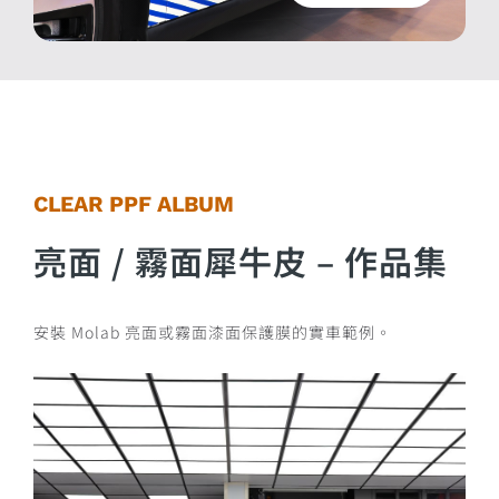
C
L
E
A
R
P
P
F
A
L
B
U
M
亮面 / 霧面犀牛皮 – 作品集
安裝 Molab 亮面或霧面漆面保護膜的實車範例。