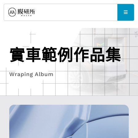
Skip
to
Toggle
content
Naviga
產品與規格
實車範例作品集
最新消息
Wraping Album
支援中心
聯繫我們