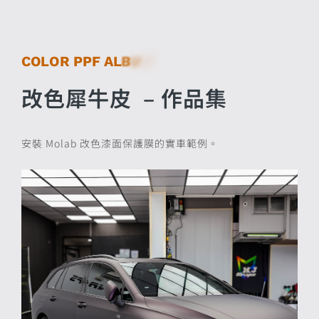
C
O
L
O
R
P
P
F
A
L
B
U
M
改色犀牛皮 – 作品集
安裝 Molab 改色漆面保護膜的實車範例。