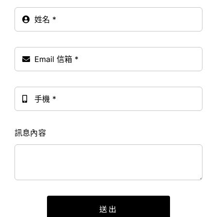
訊息內容
送出