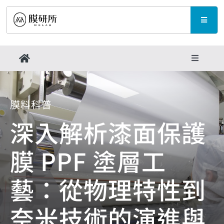
Skip
to
Toggle
content
Naviga
產品與規格
Toggle
Navigati
品牌活動
最新消息
膜料科普
成功案例
深入解析漆面保護
支援中心
膜 PPF 塗層工
膜料科普
聯繫我們
藝：從物理特性到
支援中心
奈米技術的演進與