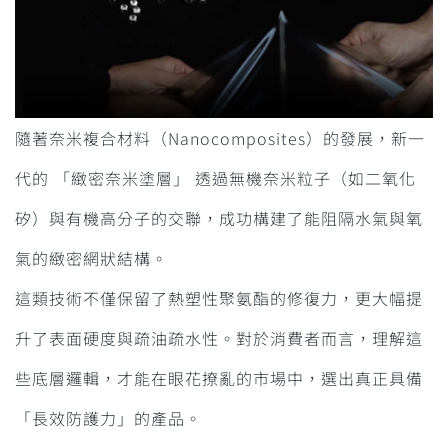
隨著奈米複合材料（Nanocomposites）的發展，新一
代的 「緻密奈米塗層」 透過無機奈米粒子（如二氧化
矽）與有機高分子的交聯，成功構建了能阻隔水氣與氧
氣的緻密網狀結構。
這類技術不僅保留了熱塑性聚氨酯的修復力，更大幅提
升了表面硬度與疏油疏水性。對於消費者而言，理解這
些底層邏輯，才能在眼花撩亂的市場中，選出真正具備
「長效防護力」的產品。