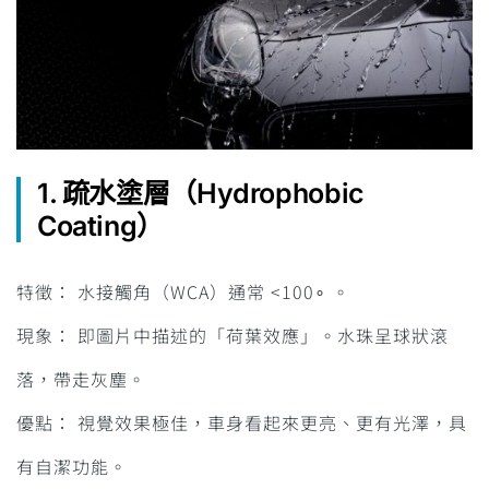
1. 疏水塗層（Hydrophobic
Coating）
特徵： 水接觸角（WCA）通常 <100∘ 。
現象： 即圖片中描述的「荷葉效應」。水珠呈球狀滾
落，帶走灰塵。
優點： 視覺效果極佳，車身看起來更亮、更有光澤，具
有自潔功能。