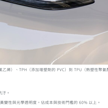
乙烯）、TPH（添加增塑劑的 PVC）到 TPU（熱塑性聚
與抗汙。
護性、耐黃變性與光學透明度，佔成本與技術門檻的 60% 以上。