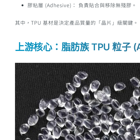
膠粘層 (Adhesive)： 負責貼合與移除無殘膠。
其中，TPU 基材是決定產品質量的「晶片」級關鍵。
上游核心：脂肪族 TPU 粒子 (Aliph