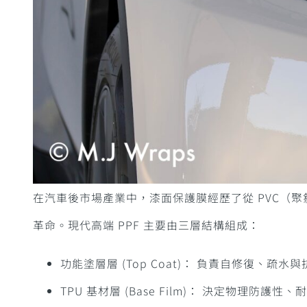
在汽車後市場產業中，漆面保護膜經歷了從 PVC（聚氯
革命。現代高端 PPF 主要由三層結構組成：
功能塗層層 (Top Coat)： 負責自修復、疏水
TPU 基材層 (Base Film)： 決定物理防