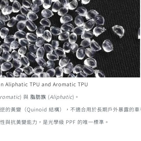
n Aliphatic TPU and Aromatic TPU
romatic
) 與
脂肪族
(
Aliphatic
)。
逆的黃變（Quinoid 結構），不適合用於長期戶外暴露的車
性與抗黃變能力，是光學級 PPF 的唯一標準。