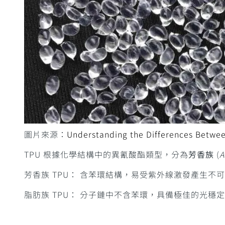
圖片來源：
Understanding the Differences Betwee
TPU 根據化學結構中的異氰酸酯類型，分為
芳香族
(
A
芳香族 TPU： 含苯環結構，易受紫外線激發產生不可
脂肪族 TPU： 分子鏈中不含苯環，具備極佳的光穩定