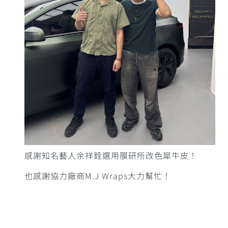
感謝知名藝人余祥銓選用膜研所改色犀牛皮！
也感謝協力廠商M.J Wraps大力幫忙！