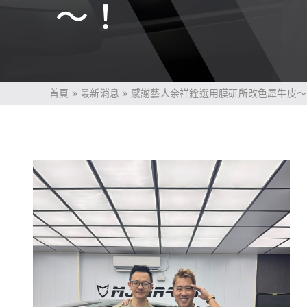
～！
首頁
»
最新消息
»
感謝藝人余祥銓選用膜研所改色犀牛皮～