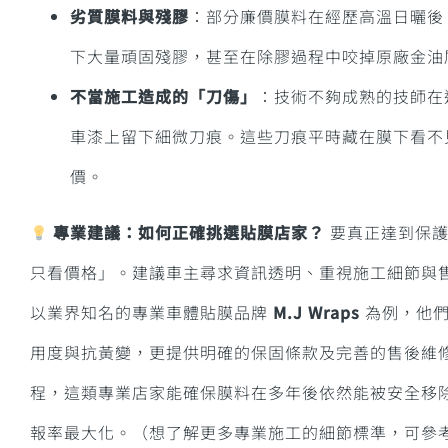
劣質膜料與殘膠
：部分廉價膜料在經歷高溫日曬後
下大量頑固殘膠，甚至在除膠過程中咬掉原廠金油
不當施工造成的「刀傷」
：技術不夠成熟的技師在
車漆上留下細微刀痕
。這些刀痕平時藏在膜下看不
價。
專業建議：如何正確挑選貼膜店家？
要真正達到保
只看價格」。
建議車主尋求資訊透明、重視施工細節與
以業界知名的專業車體貼膜品牌
M.J Wraps
為例，他們
用度與抗黃變，更提供明確的保固條款及完善的售後維
程，這類專業店家能確保膜料在多年後依然能被安全移除，
報率最大化。（想了解更多專業施工的細節標準，可參考 M.