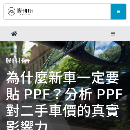
Skip
to
Toggle
content
Naviga
產品與規格
Toggle
Navigati
品牌活動
最新消息
膜料科普
成功案例
為什麼新車一定要
支援中心
貼 PPF？分析 PPF
膜料科普
聯繫我們
對二手車價的真實
支援中心
影響力