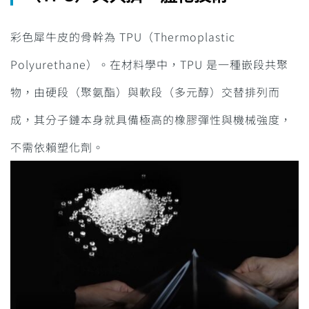
彩色犀牛皮的骨幹為 TPU（Thermoplastic
Polyurethane）。在材料學中，TPU 是一種嵌段共聚
物，由硬段（聚氨酯）與軟段（多元醇）交替排列而
成，其分子鏈本身就具備極高的橡膠彈性與機械強度，
不需依賴塑化劑。