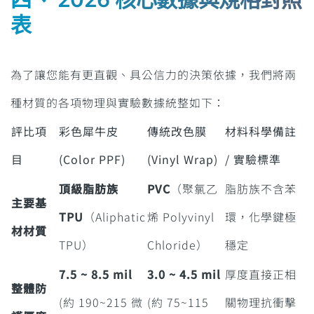
表
為了讓您能有更直觀、具公信力的決策依據，我們將兩
種材質的各項物理與實驗數據統整如下：
評比項
彩色犀牛皮
傳統改色膜
材料科學備註
目
(Color PPF)
(Vinyl Wrap)
/ 實驗標準
頂級脂肪族
PVC
（聚氯乙
脂肪族不含苯
主要基
TPU
（Aliphatic
烯 Polyvinyl
環，化學鍵極
材材質
TPU）
Chloride）
穩定
7.5 ~ 8.5 mil
3.0 ~ 4.5 mil
厚度直接正相
整體防
(約 190~215 微
(約 75~115
關物理抗衝擊