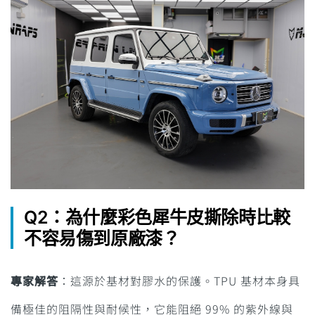
Q2：為什麼彩色犀牛皮撕除時比較
不容易傷到原廠漆？
專家解答
：這源於基材對膠水的保護。TPU 基材本身具
備極佳的阻隔性與耐候性，它能阻絕 99% 的紫外線與