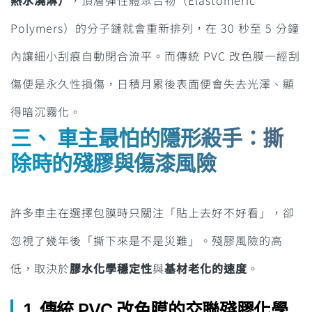
熱水澆淋）
，頂層彈性體聚合物（Elastomeric
Polymers）的分子鏈就會重新排列，在 30 秒至 5 分鐘
內讓細小刮痕自動閉合流平。而傳統 PVC 改色膜一經刮
傷便是永久性損傷，日積月累後表面便會失去光澤、顯
得暗沉霧化。
三、 車主最怕的隱形殺手：撕
除時的殘膠與傷漆風險
許多車主在選擇包膜時只關注「貼上去好不好看」，卻
忽視了幾年後「撕下來是不是災難」。殘膠風險的高
低，取決於
膠水化學穩定性
與
基材老化的速度
。
1. 傳統 PVC 改色膜的交聯殘膠化學