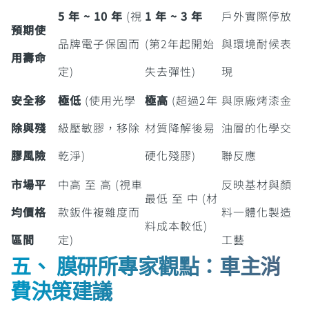
5 年 ~ 10 年
(視
1 年 ~ 3 年
戶外實際停放
預期使
品牌電子保固而
(第2年起開始
與環境耐候表
用壽命
定)
失去彈性)
現
安全移
極低
(使用光學
極高
(超過2年
與原廠烤漆金
除與殘
級壓敏膠，移除
材質降解後易
油層的化學交
膠風險
乾淨)
硬化殘膠)
聯反應
市場平
中高 至 高 (視車
反映基材與顏
最低 至 中 (材
均價格
款鈑件複雜度而
料一體化製造
料成本較低)
區間
定)
工藝
五、 膜研所專家觀點：車主消
費決策建議