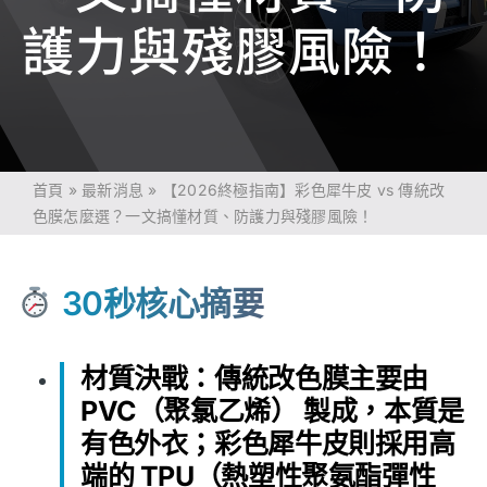
護力與殘膠風險！
首頁
»
最新消息
»
【2026終極指南】彩色犀牛皮 vs 傳統改
色膜怎麼選？一文搞懂材質、防護力與殘膠風險！
30秒核心摘要
材質決戰
：傳統改色膜主要由
PVC（聚氯乙烯）
製成，本質是
有色外衣；彩色犀牛皮則採用高
端的
TPU（熱塑性聚氨酯彈性