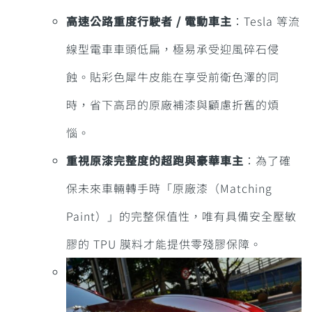
高速公路重度行駛者 / 電動車主
：Tesla 等流
線型電車車頭低扁，極易承受迎風碎石侵
蝕。貼彩色犀牛皮能在享受前衛色澤的同
時，省下高昂的原廠補漆與顧慮折舊的煩
惱。
重視原漆完整度的超跑與豪華車主
：為了確
保未來車輛轉手時「原廠漆（Matching
Paint）」的完整保值性，唯有具備安全壓敏
膠的 TPU 膜料才能提供零殘膠保障。