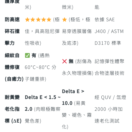
護厚度
米)
微米)
能
防高速
(極
(極低，極
依據 SAE
碎石撞
佳，具高阻尼彈
易穿透膜層傷
J400 / ASTM
擊力
性吸收)
及底漆)
D3170 標準
細紋自
有
(遇熱
無
(刮傷為
記憶彈性體聚
體修復
60°C~80°C 分
永久物理損傷)
合物塗層技術
(自癒力)
子鏈重排)
Delta E >
耐黃變
Delta E < 1.5 ~
經 QUV / 氙燈
10.0
(易黃
老化指
2.0
(肉眼極難察
2000 小時加
變、褪色、霧
標 (ΔE)
覺色差)
速老化測試
化)