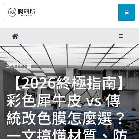
Skip
to
Toggle
content
Naviga
產品與規格
Toggle
Navigati
品牌活動
最新消息
膜料科普
成功案例
【2026終極指南】
支援中心
彩色犀牛皮 vs 傳
膜料科普
聯繫我們
統改色膜怎麼選？
支援中心
一文搞懂材質、防