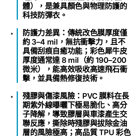
體）
，是兼具顏色與物理防護的
科技防彈衣。
防護力差異
：傳統改色膜厚度僅
約 3–4 mil，無抗衝擊力，且不
具備刮痕自癒功能；彩色犀牛皮
厚度通常達 8 mil（約 190–200
微米），能高效吸收高速飛石衝
擊，並具備熱修復技術。
殘膠與傷漆風險
：PVC 膜料在長
期紫外線曝曬下極易脆化、高分
子降解，導致膠層與車漆產生交
聯反應，撕除時殘膠與拔除金油
層的風險極高；高品質 TPU 彩色