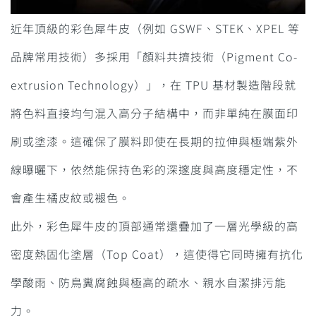
近年頂級的彩色犀牛皮（例如 GSWF、STEK、XPEL 等
品牌常用技術）多採用「顏料共擠技術（Pigment Co-
extrusion Technology）」，在 TPU 基材製造階段就
將色料直接均勻混入高分子結構中，而非單純在膜面印
刷或塗漆。這確保了膜料即使在長期的拉伸與極端紫外
線曝曬下，依然能保持色彩的深邃度與高度穩定性，不
會產生橘皮紋或褪色。
此外，彩色犀牛皮的頂部通常還疊加了一層光學級的高
密度熱固化塗層（Top Coat），這使得它同時擁有抗化
學酸雨、防鳥糞腐蝕與極高的疏水、親水自潔排污能
力。