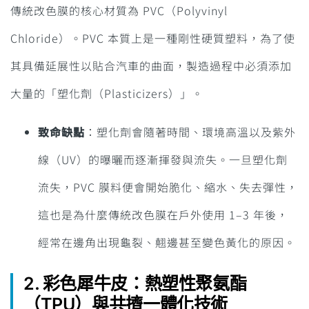
傳統改色膜的核心材質為 PVC（Polyvinyl
Chloride）。PVC 本質上是一種剛性硬質塑料，為了使
其具備延展性以貼合汽車的曲面，製造過程中必須添加
大量的「塑化劑（Plasticizers）」。
致命缺點
：塑化劑會隨著時間、環境高溫以及紫外
線（UV）的曝曬而逐漸揮發與流失。一旦塑化劑
流失，PVC 膜料便會開始脆化、縮水、失去彈性，
這也是為什麼傳統改色膜在戶外使用 1–3 年後，
經常在邊角出現龜裂、翹邊甚至變色黃化的原因。
2. 彩色犀牛皮：熱塑性聚氨酯
（TPU）與共擠一體化技術