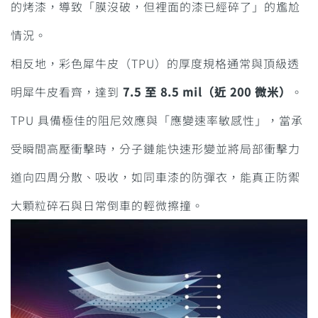
的烤漆，導致「膜沒破，但裡面的漆已經碎了」的尷尬
情況。
相反地，彩色犀牛皮（TPU）的厚度規格通常與頂級透
明犀牛皮看齊，達到
7.5 至 8.5 mil（近 200 微米）
。
TPU 具備極佳的阻尼效應與「應變速率敏感性」，當承
受瞬間高壓衝擊時，分子鏈能快速形變並將局部衝擊力
道向四周分散、吸收，如同車漆的防彈衣，能真正防禦
大顆粒碎石與日常倒車的輕微擦撞。