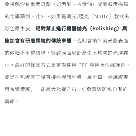
免接觸含有重度溶劑（如丙酮、去漬油）或酸鹼度過高
的化學藥劑。此外，如果是消光/啞光（Matte）款式的
彩色犀牛皮，
絕對禁止進行機器拋光（Polishing）與
施加含有研磨顆粒的傳統車蠟
，否則會填平消光膜表面
的微細不平整結構，導致膜面局部產生不均勻的光澤霧
化。最好的保養方式是定期使用 PPF 專用水性維護劑，
或是在包膜完工後直接在膜面堆疊一層全車「保護膜專
用陶瓷鍍膜」，能最大化提升抗 UV 發黃與疏水自潔的
壽命。