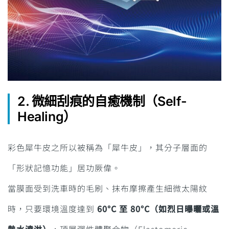
2. 微細刮痕的自癒機制（Self-
Healing）
彩色犀牛皮之所以被稱為「犀牛皮」，其分子層面的
「形狀記憶功能」居功厥偉。
當膜面受到洗車時的毛刷、抹布摩擦產生細微太陽紋
時，只要環境溫度達到
60°C 至 80°C（如烈日曝曬或溫