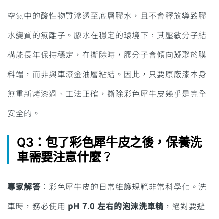
空氣中的酸性物質滲透至底層膠水，且不會釋放導致膠
水變質的氯離子。膠水在穩定的環境下，其壓敏分子結
構能長年保持穩定，在撕除時，膠分子會傾向凝聚於膜
料端，而非與車漆金油層粘結。因此，只要原廠漆本身
無重新烤漆過、工法正確，撕除彩色犀牛皮幾乎是完全
安全的。
Q3：包了彩色犀牛皮之後，保養洗
車需要注意什麼？
專家解答
：彩色犀牛皮的日常維護規範非常科學化。洗
車時，務必使用
pH 7.0 左右的泡沫洗車精
，絕對要避